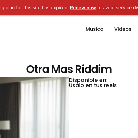
ng plan for this site has expired.
Renew now
to avoid service di
Musica
Videos
Otra Mas Riddim
Disponible en:
Usalo en tus reels