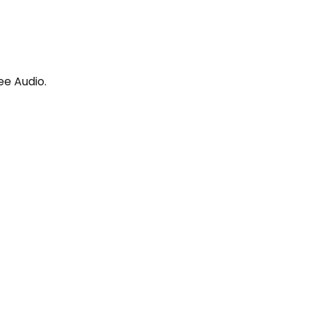
o
ee Audio.