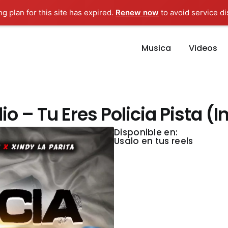
ng plan for this site has expired.
Renew now
to avoid service di
Musica
Videos
 – Tu Eres Policia Pista (
Disponible en:
Usalo en tus reels